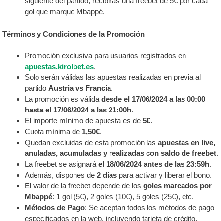
siguiente del partido, recibirás una freebet de 5€ por cada
gol que marque Mbappé.
Términos y Condiciones de la Promoción
Promoción exclusiva para usuarios registrados en
apuestas.kirolbet.es
.
Solo serán válidas las apuestas realizadas en previa al
partido
Austria vs Francia
.
La promoción es válida
desde el 17/06/2024 a las 00:00
hasta el 17/06/2024 a las 21:00h
.
El importe mínimo de apuesta es de
5€
.
Cuota mínima de
1,50€
.
Quedan excluidas de esta promoción las
apuestas en live,
anuladas, acumuladas y realizadas con saldo de freebet
.
La freebet se asignará
el 18/06/2024 antes de las 23:59h
.
Además, dispones de
2 días
para activar y liberar el bono.
El valor de la freebet depende de los
goles marcados por
Mbappé
: 1 gol (5€), 2 goles (10€), 5 goles (25€), etc.
Métodos de Pago
: Se aceptan todos los métodos de pago
especificados en la web, incluyendo tarjeta de crédito,