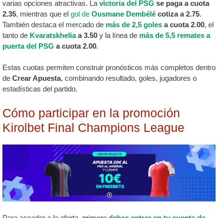
varias opciones atractivas. La
victoria del PSG
se paga a cuota
2.35
, mientras que el
gol de
Ousmane Dembélé
cotiza a 2.75
.
También destaca el mercado de
más de 2,5 goles
a cuota 2.00
, el
tanto de
Kvaratskhelia
a 3.50
y la línea de
más de 5,5 remates a
puerta del PSG
a cuota 2.00
.
Estas cuotas permiten construir pronósticos más completos dentro
de
Crear Apuesta
, combinando resultado, goles, jugadores o
estadísticas del partido.
Cómo participar en la promoción
Kirolbet Final Champions League
Para acceder a la oferta, primero
debes entrar en tu cuenta de