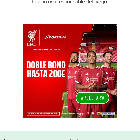
haz un uso responsable del juego.