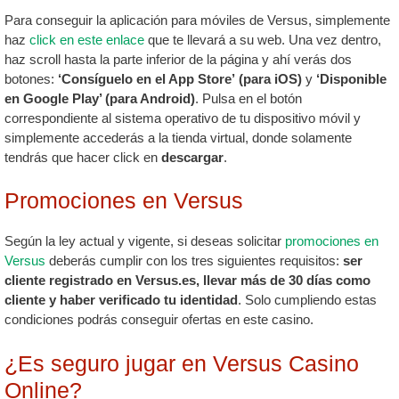
Para conseguir la aplicación para móviles de Versus, simplemente
haz
click en este enlace
que te llevará a su web. Una vez dentro,
haz scroll hasta la parte inferior de la página y ahí verás dos
botones:
‘Consíguelo en el App Store’
(para iOS)
y
‘Disponible
en Google Play’ (para Android)
. Pulsa en el botón
correspondiente al sistema operativo de tu dispositivo móvil y
simplemente accederás a la tienda virtual, donde solamente
tendrás que hacer click en
descargar
.
Promociones en Versus
Según la ley actual y vigente, si deseas solicitar
promociones en
Versus
deberás cumplir con los tres siguientes requisitos:
ser
cliente registrado en Versus.es, llevar más de 30 días como
cliente y haber verificado tu identidad
. Solo cumpliendo estas
condiciones podrás conseguir ofertas en este casino.
¿Es seguro jugar en Versus Casino
Online?