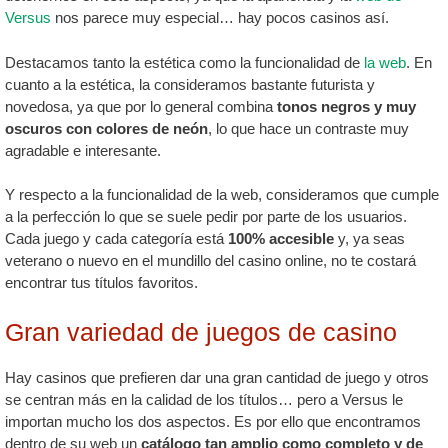
Versus
nos parece muy especial… hay pocos casinos así.
Destacamos tanto la estética como la funcionalidad de
la web
. En
cuanto a la estética, la consideramos bastante futurista y
novedosa, ya que por lo general combina
tonos negros y muy
oscuros con colores de neón
, lo que hace un contraste muy
agradable e interesante.
Y respecto a la funcionalidad de la web, consideramos que cumple
a la perfección lo que se suele pedir por parte de los usuarios.
Cada juego y cada categoría está
100% accesible
y, ya seas
veterano o nuevo en el mundillo del casino online, no te costará
encontrar tus títulos favoritos.
Gran variedad de juegos de casino
Hay casinos que prefieren dar una gran cantidad de juego y otros
se centran más en la calidad de los títulos… pero a Versus le
importan mucho los dos aspectos. Es por ello que encontramos
dentro de su web un
catálogo tan amplio como completo y de