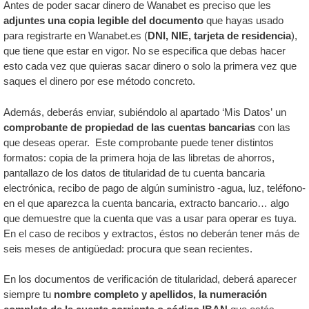
Antes de poder sacar dinero de Wanabet es preciso que les
adjuntes una copia legible del documento
que hayas usado
para registrarte en Wanabet.es (
DNI, NIE, tarjeta de residencia
),
que tiene que estar en vigor. No se especifica que debas hacer
esto cada vez que quieras sacar dinero o solo la primera vez que
saques el dinero por ese método concreto.
Además, deberás enviar, subiéndolo al apartado ‘Mis Datos’ un
comprobante de propiedad
de las cuentas bancarias
con las
que deseas operar. Este comprobante puede tener distintos
formatos: copia de la primera hoja de las libretas de ahorros,
pantallazo de los datos de titularidad de tu cuenta bancaria
electrónica, recibo de pago de algún suministro -agua, luz, teléfono-
en el que aparezca la cuenta bancaria, extracto bancario… algo
que demuestre que la cuenta que vas a usar para operar es tuya.
En el caso de recibos y extractos, éstos no deberán tener más de
seis meses de antigüedad: procura que sean recientes.
En los documentos de verificación de titularidad, deberá aparecer
siempre tu
nombre completo y apellidos, la numeración