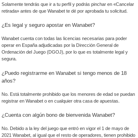
Solamente tendrás que ir a tu perfil y podrás pinchar en «Cancelar
retirada» antes de que Wanabet te dé por aprobada tu solicitud.
¿Es legal y seguro apostar en Wanabet?
Wanabet cuenta con todas las licencias necesarias para poder
operar en España adjudicadas por la Dirección General de
Ordenación del Juego (DGOJ), por lo que es totalmente legal y
segura.
¿Puedo registrarme en Wanabet si tengo menos de 18
años?
No. Está totalmente prohibido que los menores de edad se puedan
registrar en Wanabet o en cualquier otra casa de apuestas.
¿Cuenta con algún bono de bienvenida Wanabet?
No. Debido a la ley del juego que entró en vigor el 1 de mayo de
2021 Wanabet, al igual que el resto de operadores, tienen prohibido