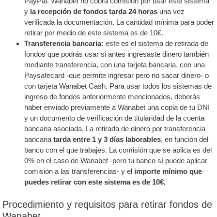
PayPal. Wanabet no cobra comisión por usar este sistema
y
la recepción de fondos tarda 24 horas
una vez
verificada la documentación. La cantidad mínima para poder
retirar por medio de este sistema es de 10€.
Transferencia bancaria:
este es el sistema de retirada de
fondos que podrás usar si antes ingresaste dinero también
mediante transferencia, con una tarjeta bancaria, con una
Paysafecard -que permite ingresar pero no sacar dinero- o
con tarjeta Wanabet Cash. Para usar todos los sistemas de
ingreso de fondos anteriormente mencionados, deberás
haber enviado previamente a Wanabet una copia de tu DNI
y un documento de verificación de titularidad de la cuenta
bancaria asociada. La retirada de dinero por transferencia
bancaria
tarda entre 1 y 3 días laborables
, en función del
banco con el que trabajes. La comisión que se aplica es del
0% en el caso de Wanabet -pero tu banco sí puede aplicar
comisión a las transferencias- y el
importe mínimo que
puedes retirar con este sistema es de 10€.
Procedimiento y requisitos para retirar fondos de
Wanabet