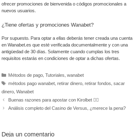
ofrecer promociones de bienvenida o códigos promocionales a
nuevos usuarios.
¿Tiene ofertas y promociones Wanabet?
Por supuesto. Para optar a ellas deberás tener creada una cuenta
en Wanabet.es que esté verificada documentalmente y con una
antigüedad de 30 días. Solamente cuando cumplas los tres
requisitos estarás en condiciones de optar a dichas ofertas.
Categorías
Métodos de pago
,
Tutoriales
,
wanabet
Etiquetas
métodos pago wanabet
,
retirar dinero
,
retirar fondos
,
sacar
dinero
,
Wanabet
Buenas razones para apostar con Kirolbet 👌🏻
Análisis completo del Casino de Versus, ¿merece la pena?
Deja un comentario