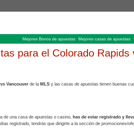
Mejores Bonos de apuestas
Mejores casas de apuestas
tas para el Colorado Rapids 
 vs Vancouver
de la
MLS
y las casas de apuestas tienen buenas cuo
rta de una casa de apuestas o casino,
has de estar registrado y lle
días registrado, tendrás que dirigirte a la sección de promociones/ofe