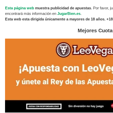
Esta página web
muestra publicidad de apuestas
. Por favor, 
encontrará más información en
JugarBien.es
.
Esta web esta dirigida únicamente a mayores de 18 años. +18
Mejores Cuota