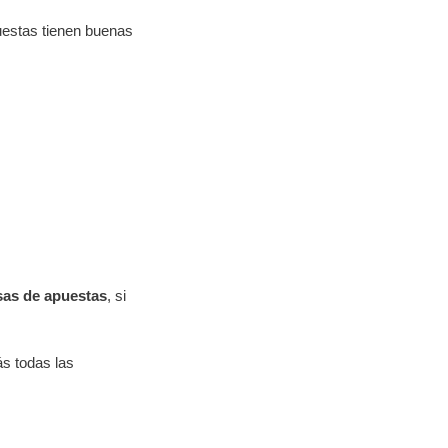
uestas tienen buenas
asas de apuestas
, si
ás todas las