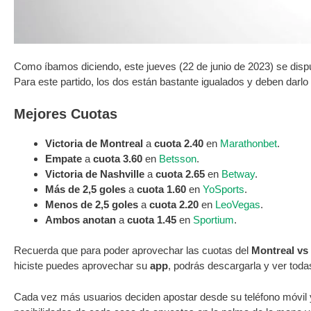
Como íbamos diciendo, este jueves (22 de junio de 2023) se dispu
Para este partido, los dos están bastante igualados y deben darlo 
Mejores Cuotas
Victoria de Montreal
a
cuota 2.40
en
Marathonbet
.
Empate
a
cuota 3.60
en
Betsson
.
Victoria de Nashville
a
cuota 2.65
en
Betway
.
Más de 2,5 goles
a
cuota 1.60
en
YoSports
.
Menos de 2,5 goles
a
cuota 2.20
en
LeoVegas
.
Ambos anotan
a
cuota 1.45
en
Sportium
.
Recuerda que para poder aprovechar las cuotas del
Montreal vs
hiciste puedes aprovechar su
app
, podrás descargarla y ver tod
Cada vez más usuarios deciden apostar desde su teléfono móvil y 