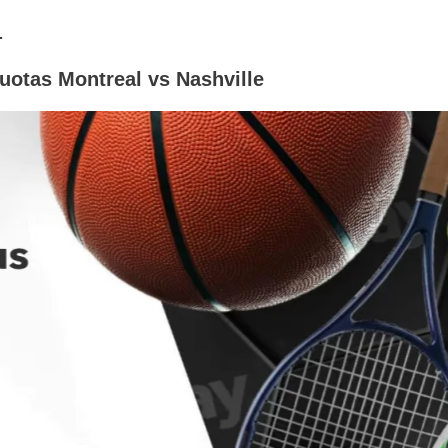
.
uotas Montreal vs Nashville