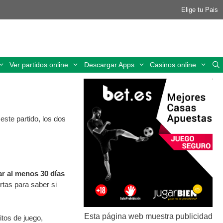
Elige tu Pais
Ver partidos online
Descargar Apps
Casinos online
ste partido, los dos
var al menos 30 días
rtas para saber si
Esta página web muestra publicidad
itos de juego,