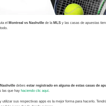
ta el
Montreal vs Nashville
de la
MLS
y las casas de apuestas tie
todo.
 Nashville
debes
estar registrado en alguna de estas casas de ap
as las que hay
haciendo clic aquí
.
utilizar sus respectivas apps es la mejor forma para hacerlo. Tendr