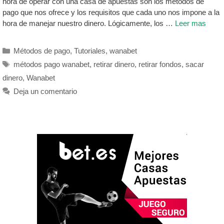
hora de operar con una casa de apuestas son los métodos de
pago que nos ofrece y los requisitos que cada uno nos impone a la
hora de manejar nuestro dinero. Lógicamente, los …
Leer mas
Métodos de pago
,
Tutoriales
,
wanabet
métodos pago wanabet
,
retirar dinero
,
retirar fondos
,
sacar
dinero
,
Wanabet
Deja un comentario