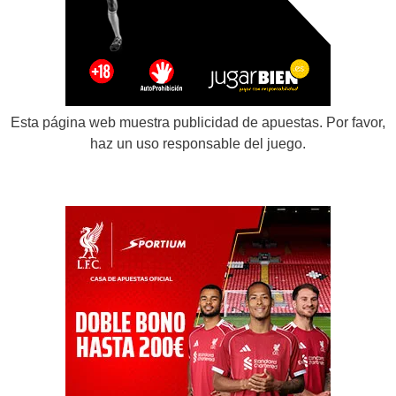
Esta página web muestra publicidad de apuestas. Por favor,
haz un uso responsable del juego.