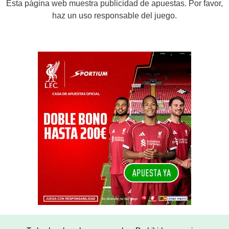
Esta página web muestra publicidad de apuestas. Por favor,
haz un uso responsable del juego.