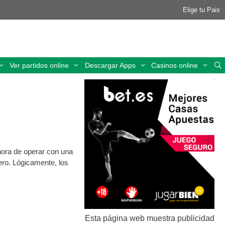
Elige tu Pais
Ver partidos online
Descargar Apps
Casinos online
hora de operar con una
ero. Lógicamente, los
Esta página web muestra publicidad