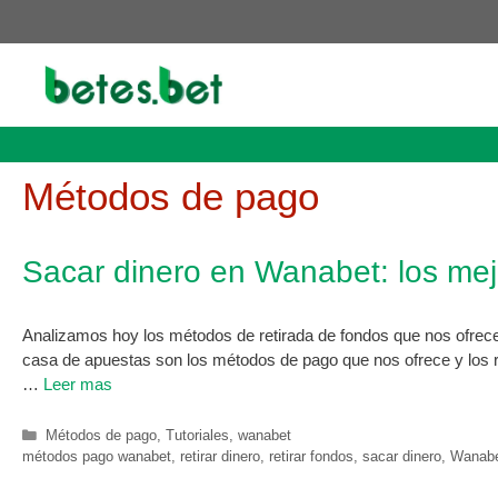
Saltar
al
contenido
Métodos de pago
Sacar dinero en Wanabet: los mej
Analizamos hoy los métodos de retirada de fondos que nos ofrec
casa de apuestas son los métodos de pago que nos ofrece y los r
…
Leer mas
Categorías
Métodos de pago
,
Tutoriales
,
wanabet
Etiquetas
métodos pago wanabet
,
retirar dinero
,
retirar fondos
,
sacar dinero
,
Wanab