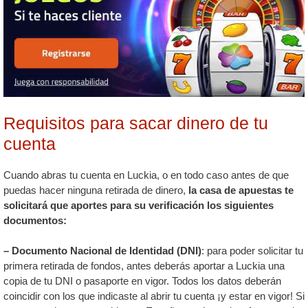
Requisitos para sacar dinero de tu
cuenta
Cuando abras tu cuenta en Luckia, o en todo caso antes de que
puedas hacer ninguna retirada de dinero,
la casa de apuestas te
solicitará que aportes para su verificación los siguientes
documentos:
– Documento Nacional de Identidad (DNI)
: para poder solicitar tu
primera retirada de fondos, antes deberás aportar a Luckia una
copia de tu DNI o pasaporte en vigor. Todos los datos deberán
coincidir con los que indicaste al abrir tu cuenta ¡y estar en vigor! Si