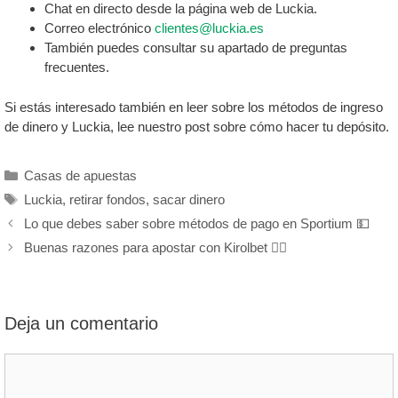
Chat en directo desde la página web de Luckia.
Correo electrónico
clientes@luckia.es
También puedes consultar su apartado de preguntas
frecuentes.
Si estás interesado también en leer sobre los métodos de ingreso
de dinero y Luckia, lee nuestro post sobre cómo hacer tu depósito.
Categorías
Casas de apuestas
Etiquetas
Luckia
,
retirar fondos
,
sacar dinero
Lo que debes saber sobre métodos de pago en Sportium 💵
Buenas razones para apostar con Kirolbet 👌🏻
Deja un comentario
Comentario