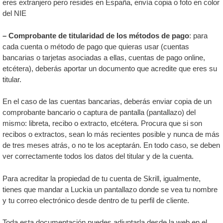
eres extranjero pero resides en España, envía copia o foto en color
del NIE
– Comprobante de titularidad de los métodos de pago
: para
cada cuenta o método de pago que quieras usar (cuentas
bancarias o tarjetas asociadas a ellas, cuentas de pago online,
etcétera), deberás aportar un documento que acredite que eres su
titular.
En el caso de las cuentas bancarias, deberás enviar copia de un
comprobante bancario o captura de pantalla (pantallazo) del
mismo: libreta, recibo o extracto, etcétera. Procura que si son
recibos o extractos, sean lo más recientes posible y nunca de más
de tres meses atrás, o no te los aceptarán. En todo caso, se deben
ver correctamente todos los datos del titular y de la cuenta.
Para acreditar la propiedad de tu cuenta de Skrill, igualmente,
tienes que mandar a Luckia un pantallazo donde se vea tu nombre
y tu correo electrónico desde dentro de tu perfil de cliente.
Toda esta documentación puedes adjuntarla desde la web en el