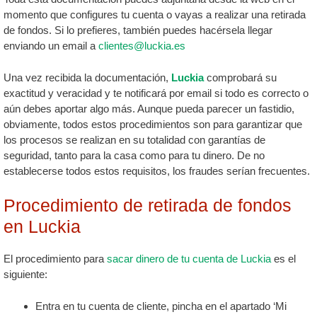
momento que configures tu cuenta o vayas a realizar una retirada
de fondos. Si lo prefieres, también puedes hacérsela llegar
enviando un email a
clientes@luckia.es
Una vez recibida la documentación,
Luckia
comprobará su
exactitud y veracidad y te notificará por email si todo es correcto o
aún debes aportar algo más. Aunque pueda parecer un fastidio,
obviamente, todos estos procedimientos son para garantizar que
los procesos se realizan en su totalidad con garantías de
seguridad, tanto para la casa como para tu dinero. De no
establecerse todos estos requisitos, los fraudes serían frecuentes.
Procedimiento de retirada de fondos
en Luckia
El procedimiento para
sacar dinero de tu cuenta de Luckia
es el
siguiente:
Entra en tu cuenta de cliente, pincha en el apartado ‘Mi