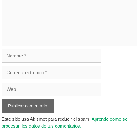
Nombre
Correo
electrónico
Web
Este sitio usa Akismet para reducir el spam.
Aprende cómo se
procesan los datos de tus comentarios.