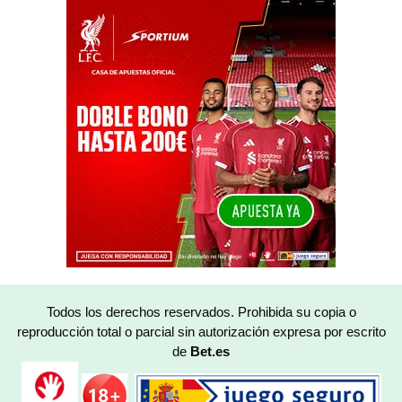
Todos los derechos reservados. Prohibida su copia o
reproducción total o parcial sin autorización expresa por escrito
de
Bet.es