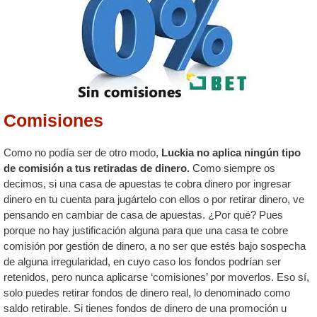
Comisiones
Como no podía ser de otro modo,
Luckia no aplica ningún tipo
de comisión a tus retiradas de dinero.
Como siempre os
decimos, si una casa de apuestas te cobra dinero por ingresar
dinero en tu cuenta para jugártelo con ellos o por retirar dinero, ve
pensando en cambiar de casa de apuestas. ¿Por qué? Pues
porque no hay justificación alguna para que una casa te cobre
comisión por gestión de dinero, a no ser que estés bajo sospecha
de alguna irregularidad, en cuyo caso los fondos podrían ser
retenidos, pero nunca aplicarse ‘comisiones’ por moverlos. Eso sí,
solo puedes retirar fondos de dinero real, lo denominado como
saldo retirable. Si tienes fondos de dinero de una promoción u