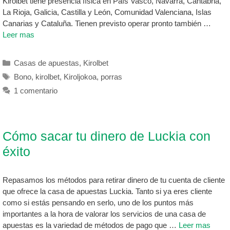
Kirolbet tiene presencia física en País Vasco, Navarra, Cantabria,
La Rioja, Galicia, Castilla y León, Comunidad Valenciana, Islas
Canarias y Cataluña. Tienen previsto operar pronto también …
Leer mas
Casas de apuestas
,
Kirolbet
Bono
,
kirolbet
,
Kiroljokoa
,
porras
1 comentario
Cómo sacar tu dinero de Luckia con
éxito
Repasamos los métodos para retirar dinero de tu cuenta de cliente
que ofrece la casa de apuestas Luckia. Tanto si ya eres cliente
como si estás pensando en serlo, uno de los puntos más
importantes a la hora de valorar los servicios de una casa de
apuestas es la variedad de métodos de pago que …
Leer mas