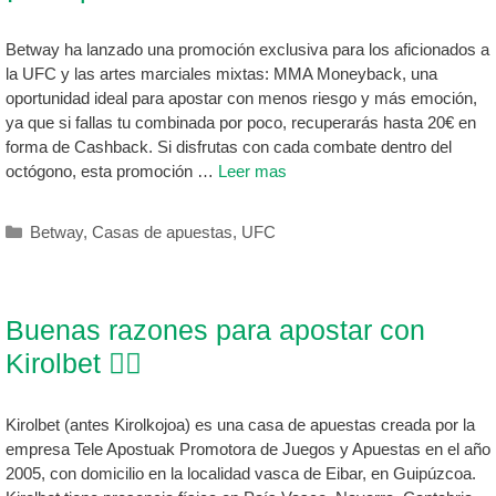
Betway ha lanzado una promoción exclusiva para los aficionados a
la UFC y las artes marciales mixtas: MMA Moneyback, una
oportunidad ideal para apostar con menos riesgo y más emoción,
ya que si fallas tu combinada por poco, recuperarás hasta 20€ en
forma de Cashback. Si disfrutas con cada combate dentro del
octógono, esta promoción …
Leer mas
Betway
,
Casas de apuestas
,
UFC
Buenas razones para apostar con
Kirolbet 👌🏻
Kirolbet (antes Kirolkojoa) es una casa de apuestas creada por la
empresa Tele Apostuak Promotora de Juegos y Apuestas en el año
2005, con domicilio en la localidad vasca de Eibar, en Guipúzcoa.