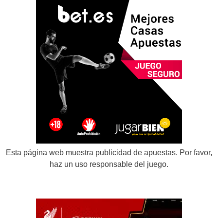
Esta página web muestra publicidad de apuestas. Por favor,
haz un uso responsable del juego.